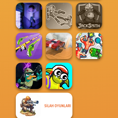
Stick Duel: Battle
Cursed Dreams
Hero
Jacksmith
Merge 2048 Gun
City Driver:
Rush
Destroy Car
Funny Shooter 2
SILAH OYUNLARI
Agent P Rebel
Funny Blade &
Spy
Magic