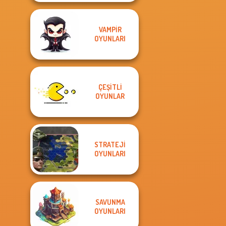
VAMPIR
OYUNLARI
ÇEŞITLI
OYUNLAR
STRATEJI
OYUNLARI
SAVUNMA
OYUNLARI