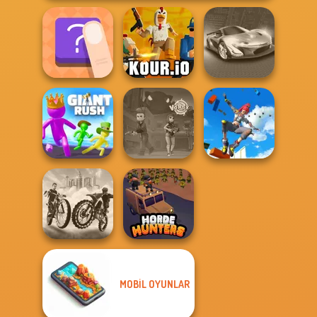
The Shape
Kour.io
Grand Cyber City
Only Up 3D
Parkour Go
Giant Rush!
Vortex 9
Ascend
MOBIL OYUNLAR
City Bike Racing
Champion
Horde Hunters