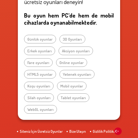
ücretsiz oyunları deneyin!
Bu oyun hem PC'de hem de mobil
cihazlarda oynanabilmektedir.
Günlük oyunlar
3D Oyunları
Erkek oyunları
Aksiyon oyunları
Fare oyunları
Online oyunlar
HTML5 oyunlar
Yetenek oyunları
Koşu oyunları
Mobil oyunlar
Silah oyunları
Tablet oyunları
WebGL oyunları
Siteniz İçin Ücretsiz Oyunlar
Bize Ulaşın
Gizlilik Politikası