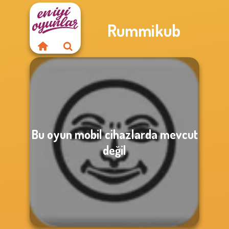
Rummikub
Bu oyun mobil cihazlarda mevcut
değil