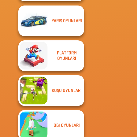
YARIŞ OYUNLARI
PLATFORM
OYUNLARI
KOŞU OYUNLARI
OBI OYUNLARI