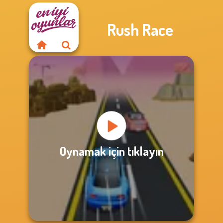
Rush Race
Oynamak için tıklayın