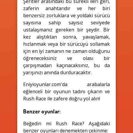
Şeritler arasındaki bu sürekli ileri geri,
zaferin anahtarıdır ve her biri
benzersiz zorluklara ve yoldaki sürücü
sayısına sahip sayısız seviyede
ustalaşmanız gereken bir şeydir. Bir
kez alıştıktan sonra, yavaşlamak,
hızlanmak veya bir sürücüyü sollamak
için en iyi zamanın ne zaman olduğunu
öğreneceksiniz ve olası bir
çarpışmadan kaçınacaksınız, bu da
yarışınızı anında durduracaktır.
Eniyioyunlar.com'da arabalarla
eğlenceli bir oyunun tadını çıkarın ve
Rush Race ile zafere doğru yol alın!
Benzer oyunlar:
Beğedin mi Rush Race? Aşağıdaki
benzer oyunları denemekten çekinme: