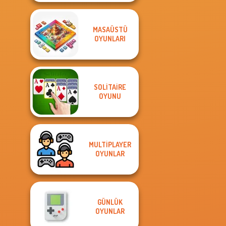
MASAÜSTÜ
OYUNLARI
SOLITAIRE
OYUNU
MULTIPLAYER
OYUNLAR
GÜNLÜK
OYUNLAR