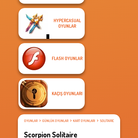
HYPERCASUAL
OYUNLAR
FLASH OYUNLAR
KAÇIŞ OYUNLARI
OYUNLAR
GÜNLÜK OYUNLAR
KART OYUNLARI
SOLITAIRE OYUNU
Scorpion Solitaire