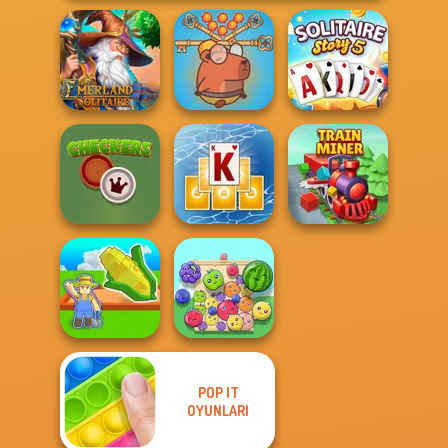
Save Baby
Emerland
Capybaras: Pull
Solitaire Story
Solitaire
Pin
TriPeaks 5
Tripeaks Solitaire
Checkers
Holiday
Train Miner
POP IT
My Garden
OYUNLARI
Journey
Fruit Party