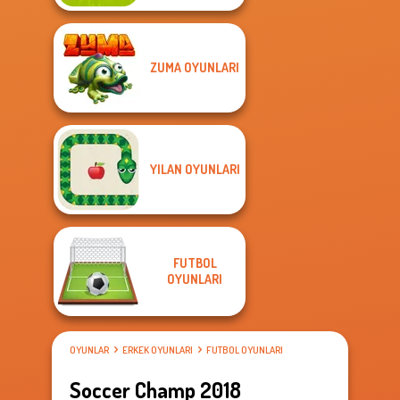
ZUMA OYUNLARI
YILAN OYUNLARI
FUTBOL
OYUNLARI
OYUNLAR
ERKEK OYUNLARI
FUTBOL OYUNLARI
Soccer Champ 2018