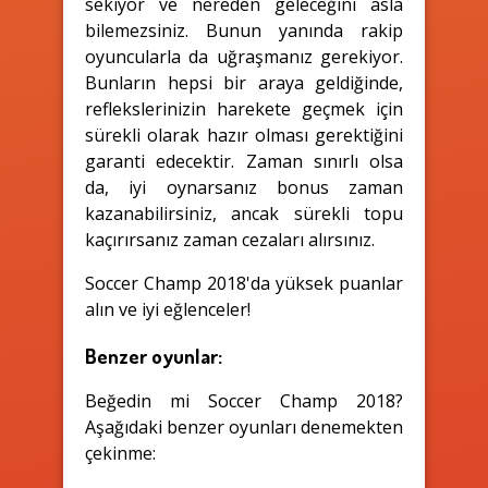
sekiyor ve nereden geleceğini asla
bilemezsiniz. Bunun yanında rakip
oyuncularla da uğraşmanız gerekiyor.
Bunların hepsi bir araya geldiğinde,
reflekslerinizin harekete geçmek için
sürekli olarak hazır olması gerektiğini
garanti edecektir. Zaman sınırlı olsa
da, iyi oynarsanız bonus zaman
kazanabilirsiniz, ancak sürekli topu
kaçırırsanız zaman cezaları alırsınız.
Soccer Champ 2018'da yüksek puanlar
alın ve iyi eğlenceler!
Benzer oyunlar:
Beğedin mi Soccer Champ 2018?
Aşağıdaki benzer oyunları denemekten
çekinme: