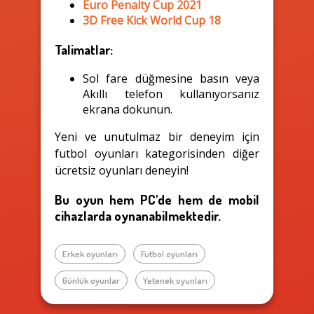
Euro Penalty Cup 2021
3D Free Kick World Cup 18
Talimatlar:
Sol fare düğmesine basın veya
Akıllı telefon kullanıyorsanız
ekrana dokunun.
Yeni ve unutulmaz bir deneyim için
futbol oyunları kategorisinden diğer
ücretsiz oyunları deneyin!
Bu oyun hem PC'de hem de mobil
cihazlarda oynanabilmektedir.
Erkek oyunları
Futbol oyunları
Günlük oyunlar
Yetenek oyunları