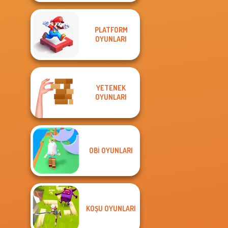
PLATFORM
OYUNLARI
YETENEK
OYUNLARI
OBI OYUNLARI
KOŞU OYUNLARI