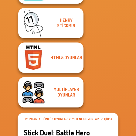
HENRY
STICKMIN
HTML5 OYUNLAR
MULTIPLAYER
OYUNLAR
OYUNLAR
GÜNLÜK OYUNLAR
YETENEK OYUNLARI
ÇÖP ADAM OYUNLARI
Stick Duel: Battle Hero