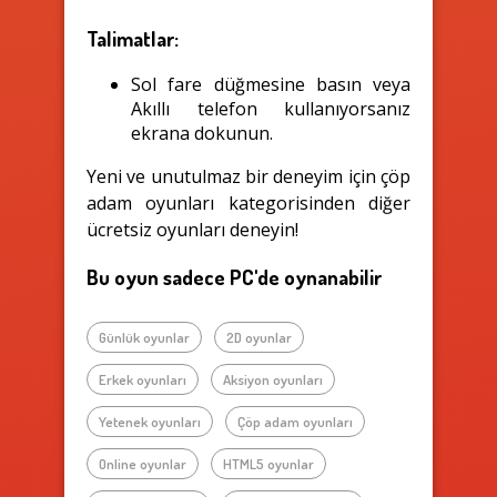
Talimatlar:
Sol fare düğmesine basın veya
Akıllı telefon kullanıyorsanız
ekrana dokunun.
Yeni ve unutulmaz bir deneyim için çöp
adam oyunları kategorisinden diğer
ücretsiz oyunları deneyin!
Bu oyun sadece PC'de oynanabilir
Günlük oyunlar
2D oyunlar
Erkek oyunları
Aksiyon oyunları
Yetenek oyunları
Çöp adam oyunları
Online oyunlar
HTML5 oyunlar