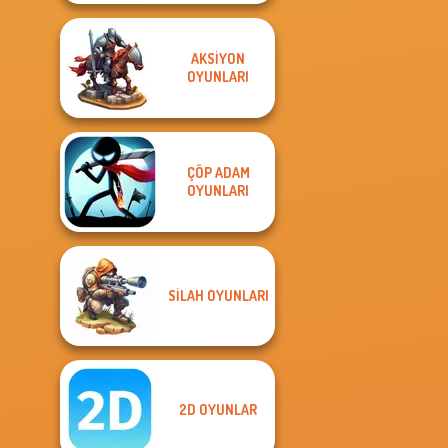
AKSIYON
OYUNLARI
ÇÖP ADAM
OYUNLARI
SILAH OYUNLARI
2D OYUNLAR