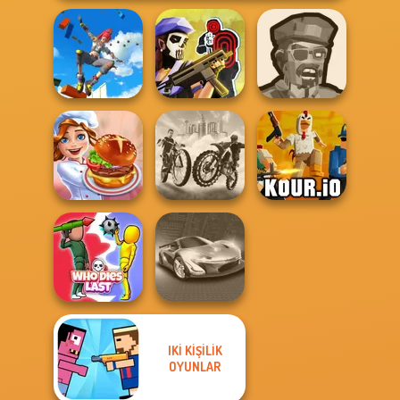
Only Up 3D
Parkour Go
Tom Clancy's
Zombies
Ascend
Shootout
Shooter
City Bike Racing
Cooking Festival
Champion
Kour.io
IKI KIŞILIK
OYUNLAR
Who Dies Last
Grand Cyber City