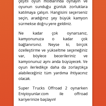
çeşitli oyun modlarında oynayın ve
oyunun sunduğu günlük zorluklara
katılmaya çalışın. Hangisini seçerseniz
seçin, aradığınız şey büyük kamyon
sürmekse doğru yere geldiniz.
Ne kadar çok oynarsanız,
kamyonunuza o kadar çok
bağlanırsınız. Neyse ki, birçok
özelleştirme ve yükseltme seçeneğiniz
var, böylece becerileriniz ve
kamyonunuz aynı anda büyüyecek. Ve
oyun ilerledikçe daha da zorlaştıkça
alabileceğiniz tüm yardıma ihtiyacınız
olacak.
Super Trucks Offroad 2 oynarken
Eniyioyunlar.com ile offroad
kariyerinize başlayın!