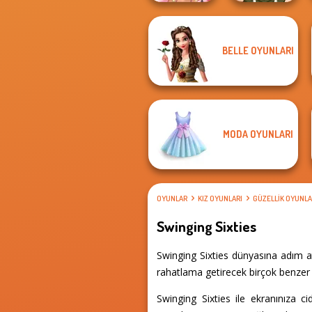
BELLE OYUNLARI
Fairy Tale High
Elven Makeover
MODA OYUNLARI
OYUNLAR
KIZ OYUNLARI
GÜZELLIK OYUNLA
Swinging Sixties
Swinging Sixties dünyasına adım at
rahatlama getirecek birçok benzer d
Swinging Sixties ile ekranınıza c