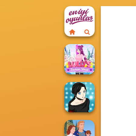
Lulus Fashion
World
Manga Creator -