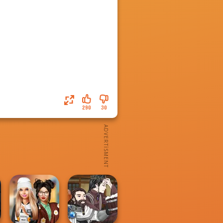
290
30