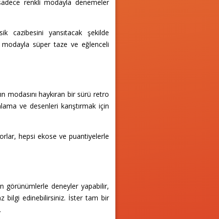
r sadece renkli modayla denemeler
ik cazibesini yansıtacak şekilde
un, modayla süper taze ve eğlenceli
rın modasını haykıran bir sürü retro
nlama ve desenleri karıştırmak için
orlar, hepsi ekose ve puantiyelerle
an görünümlerle deneyler yapabilir,
z bilgi edinebilirsiniz. İster tam bir
.