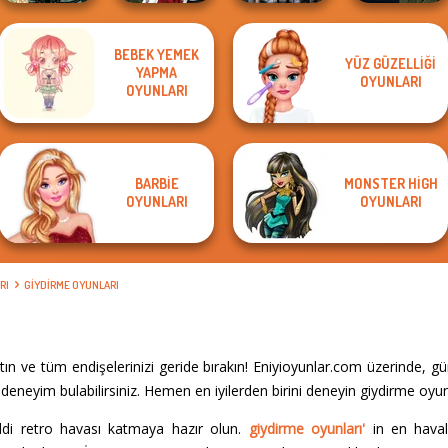
BEBEK YEMEK
Manga Creator
Cyber Chic
Manga Creator
YÜZ GÜZELLIĞI
YAPMA
Belle Époque
Vampire Hunter
Makeover
Vampire Hunter
OYUNLARI
Costume Creator
OYUNLARI
P...
Queens
P...
BARBIE
MONSTER HIGH
OYUNLARI
OYUNLARI
RI
GIYDIRME OYUNLARI
ın ve tüm endişelerinizi geride bırakın! Eniyioyunlar.com üzerinde, 
eneyim bulabilirsiniz. Hemen en iyilerden birini deneyin giydirme oyun
iddi retro havası katmaya hazır olun.
giydirme oyunları'
in en haval