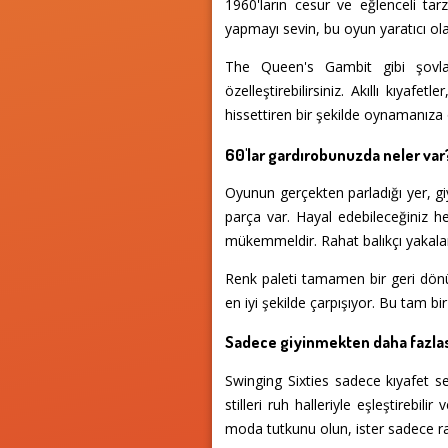
1960'ların cesur ve eğlenceli ta
yapmayı sevin, bu oyun yaratıcı olas
The Queen's Gambit gibi şovları
özelleştirebilirsiniz. Akıllı kıya
hissettiren bir şekilde oynamanıza o
60'lar gardırobunuzda neler var
Oyunun gerçekten parladığı yer, giy
parça var. Hayal edebileceğiniz he
mükemmeldir. Rahat balıkçı yakalar,
Renk paleti tamamen bir geri dönüş
en iyi şekilde çarpışıyor. Bu tam bir 
Sadece giyinmekten daha fazla
Swinging Sixties sadece kıyafet se
stilleri ruh halleriyle eşleştirebili
moda tutkunu olun, ister sadece ra