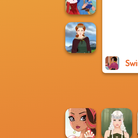
Rebels Page 2
Life Story
Swi
Medieval Woman