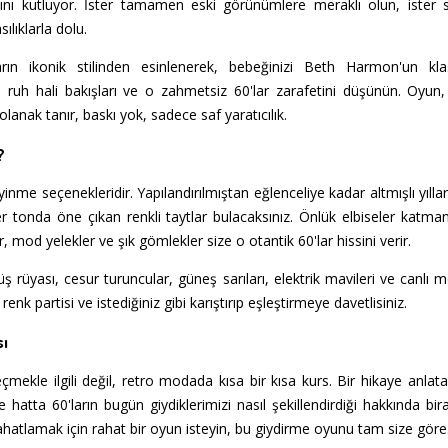
rzını kutluyor. İster tamamen eski görünümlere meraklı olun, iste
ılıklarla dolu.
n ikonik stilinden esinlenerek, bebeğinizi Beth Harmon'un klas
fetler, ruh hali bakışları ve o zahmetsiz 60'lar zarafetini düşünün. Oy
lanak tanır, baskı yok, sadece saf yaratıcılık.
?
inme seçenekleridir. Yapılandırılmıştan eğlenceliye kadar altmışlı yılla
r tonda öne çıkan renkli taytlar bulacaksınız. Önlük elbiseler katma
 mod yelekler ve şık gömlekler size o otantik 60'lar hissini verir.
 rüyası, cesur turuncular, güneş sarıları, elektrik mavileri ve canlı m
renk partisi ve istediğiniz gibi karıştırıp eşleştirmeye davetlisiniz.
sı
çmekle ilgili değil, retro modada kısa bir kısa kurs. Bir hikaye anlat
r ve hatta 60'ların bugün giydiklerimizi nasıl şekillendirdiği hakkında bira
hatlamak için rahat bir oyun isteyin, bu giydirme oyunu tam size göre