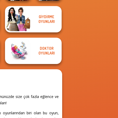
Manga Creator
GIYDIRME
Dress To Impress
World Of
OYUNLARI
Back To Schoo...
Fantasy...
DOKTOR
OYUNLARI
gününüzde size çok fazla eğlence ve
ları!
ı oyunlarından biri olan bu oyun,