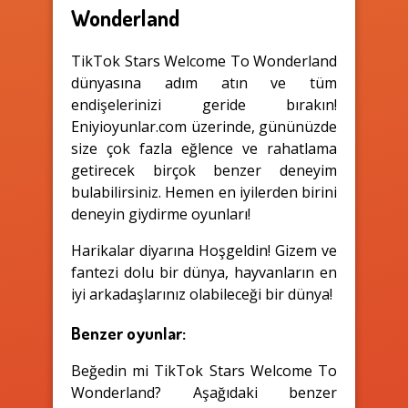
Wonderland
TikTok Stars Welcome To Wonderland
dünyasına adım atın ve tüm
endişelerinizi geride bırakın!
Eniyioyunlar.com üzerinde, gününüzde
size çok fazla eğlence ve rahatlama
getirecek birçok benzer deneyim
bulabilirsiniz. Hemen en iyilerden birini
deneyin giydirme oyunları!
Harikalar diyarına Hoşgeldin! Gizem ve
fantezi dolu bir dünya, hayvanların en
iyi arkadaşlarınız olabileceği bir dünya!
Benzer oyunlar:
Beğedin mi TikTok Stars Welcome To
Wonderland? Aşağıdaki benzer