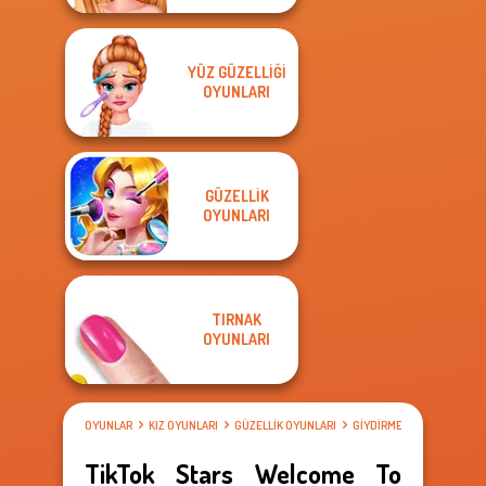
YÜZ GÜZELLIĞI
OYUNLARI
GÜZELLIK
OYUNLARI
TIRNAK
OYUNLARI
OYUNLAR
KIZ OYUNLARI
GÜZELLIK OYUNLARI
GIYDIRME OYUNLARI
TikTok Stars Welcome To