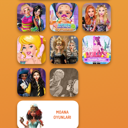
BFFs Weirdcore
ASMR Stye
Bestie Birthday
Aesthetic
Treatment
Surprise
Ellie's Morning
Norse
Lulus Fashion
Routine
Goddesses
World
MOANA
Manga Creator
Hogwarts
OYUNLARI
World Of
Princesses
Fantasy...