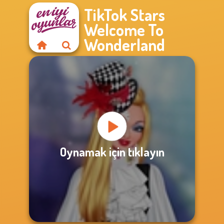
TikTok Stars
Welcome To
Wonderland
Oynamak için tıklayın