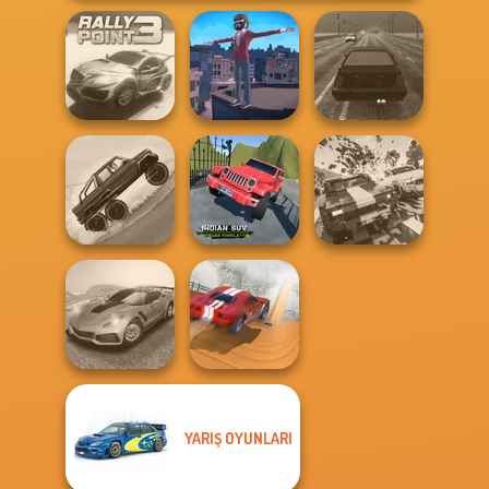
Rally Point 3
Backflip Maniac
Highway Traffic
Indian SUV
Hill Climbing
Offroad
Carnage Battle
Mania
Simulator
Arena
YARIŞ OYUNLARI
Madness Driver
City Driver:
Vertigo City
Destroy Car