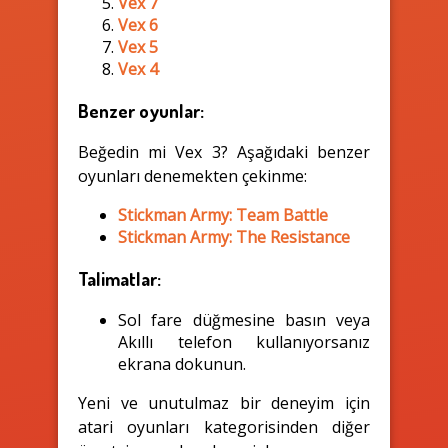
Vex 7
Vex 6
Vex 5
Vex 4
Benzer oyunlar:
Beğedin mi Vex 3? Aşağıdaki benzer
oyunları denemekten çekinme:
Stickman Army: Team Battle
Stickman Army: The Resistance
Talimatlar:
Sol fare düğmesine basın veya
Akıllı telefon kullanıyorsanız
ekrana dokunun.
Yeni ve unutulmaz bir deneyim için
atari oyunları kategorisinden diğer