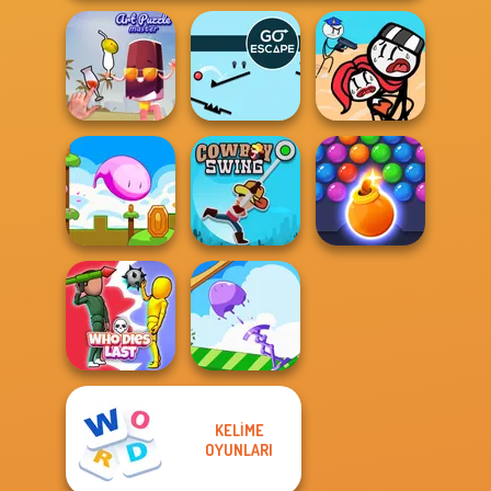
Stickman
Art Puzzle Master
Go Escape
Jailbreak Story
Bubble Shooter
Mini Steps
Cowboy Swing
HD 3
KELIME
OYUNLARI
Who Dies Last
Mini Springs