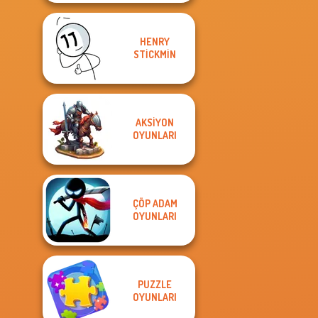
HENRY
STICKMIN
AKSIYON
OYUNLARI
ÇÖP ADAM
OYUNLARI
PUZZLE
OYUNLARI