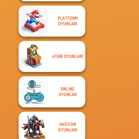
PLATFORM
OYUNLARI
ATARI OYUNLARI
ONLINE
OYUNLAR
AKSIYON
OYUNLARI