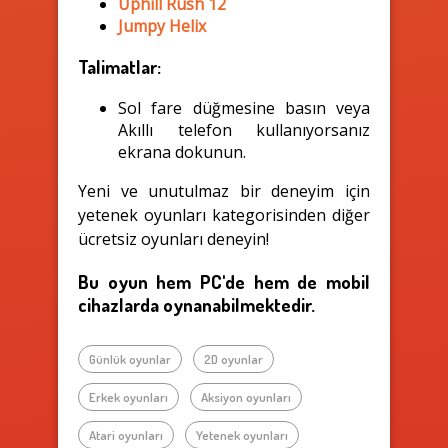
Uphill Rush 12
Jumpy Helix
Talimatlar:
Sol fare düğmesine basın veya
Akıllı telefon kullanıyorsanız
ekrana dokunun.
Yeni ve unutulmaz bir deneyim için
yetenek oyunları kategorisinden diğer
ücretsiz oyunları deneyin!
Bu oyun hem PC'de hem de mobil
cihazlarda oynanabilmektedir.
Günlük oyunlar
2D oyunlar
Erkek oyunları
Aksiyon oyunları
Atari oyunları
Yetenek oyunları