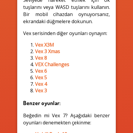
Seviyede hareket etmek için ok
tuşlarını veya WASD tuşlarını kullanın.
Bir mobil cihazdan oynuyorsanız,
ekrandaki düğmelere dokunun.
Vex serisinden diğer oyunları oynayın:
Vex X3M
Vex 3 Xmas
Vex 8
VEX Challenges
Vex 6
Vex 5
Vex 4
Vex 3
Benzer oyunlar:
Beğedin mi Vex 7? Aşağıdaki benzer
oyunları denemekten çekinme: