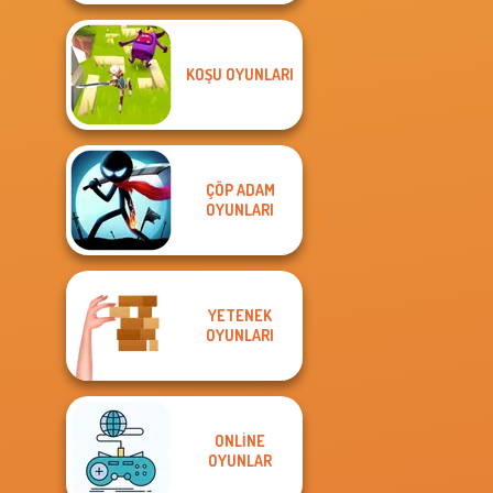
KOŞU OYUNLARI
ÇÖP ADAM
OYUNLARI
YETENEK
OYUNLARI
ONLINE
OYUNLAR