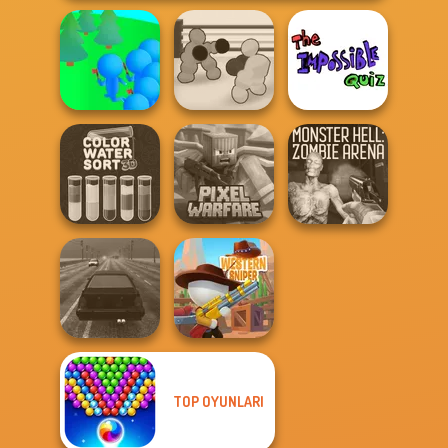
Crowd
Boxing Gang
The Impossible
Lumberjack
Stars
Quiz Classic
Color Water Sort
Minecraft Pixel
Monster Hell:
3D
Warfare
Zombie Arena
TOP OYUNLARI
Highway Traffic
Western Sniper