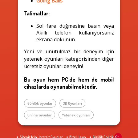
Going Balls
Talimatlar:
Sol fare düğmesine basın veya
Akıllı telefon kullanıyorsanız
ekrana dokunun.
Yeni ve unutulmaz bir deneyim için
yetenek oyunları kategorisinden diğer
ücretsiz oyunları deneyin!
Bu oyun hem PC'de hem de mobil
cihazlarda oynanabilmektedir.
Günlük oyunlar
3D Oyunları
Online oyunlar
Yetenek oyunları
Siteniz İçin Ücretsiz Oyunlar
Bize Ulaşın
Gizlilik Politikası