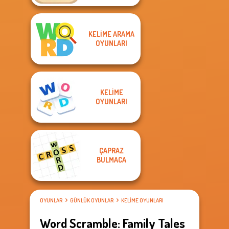
KELIME ARAMA
OYUNLARI
KELIME
OYUNLARI
ÇAPRAZ
BULMACA
OYUNLAR
GÜNLÜK OYUNLAR
KELIME OYUNLARI
Word Scramble: Family Tales