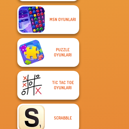
MSN OYUNLARI
PUZZLE
OYUNLARI
TIC TAC TOE
OYUNLARI
SCRABBLE