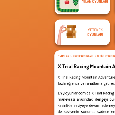
YILAN OYUNLARI
Vampire Hunter
Braindom 2:
P...
Who is Lying?
YETENEK
OYUNLARI
OYUNLAR
ERKEK OYUNLARI
BISIKLET OYUN
X Trial Racing Mountain 
X Trial Racing Mountain Adventure 
fazla eğlence ve rahatlama getirece
Eniyioyunlar.com'da X Trial Racing 
manevrası arasındaki dengeyi bulu
kesinlikle seviyeye devam edemeye
de seviyenin sonunda sadece en h