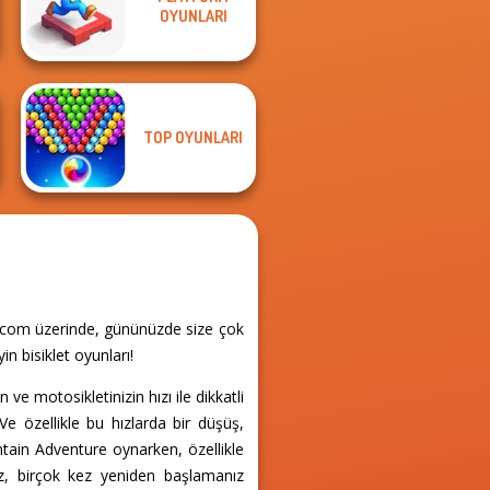
OYUNLARI
Thumbelina
Vortex 9
TOP OYUNLARI
ar.com üzerinde, gününüzde size çok
n bisiklet oyunları!
e motosikletinizin hızı ile dikkatli
e özellikle bu hızlarda bir düşüş,
tain Adventure oynarken, özellikle
iz, birçok kez yeniden başlamanız