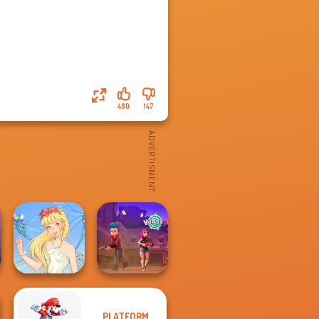
480
147
PLATFORM