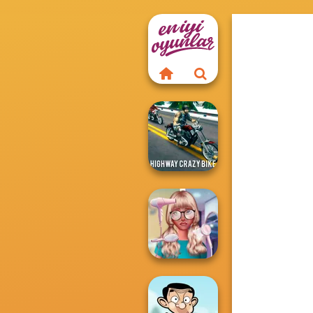
Highway Crazy
Bike
Nerd To Popular