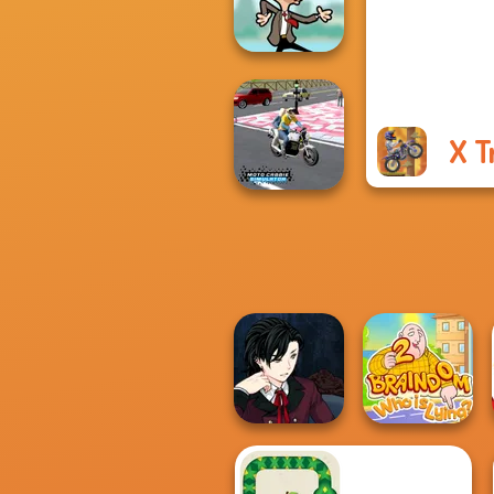
Makeover Mania
X T
Mr Bean Jump
Moto Cabbie
Simulator
Manga Creator