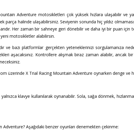
 Mountain Adventure motosikletleri çok yüksek hızlara ulaşabilir ve y
tek parça halinde ulaşabilirsiniz. Seviyenin sonunda hiç yıldız olmaması
dır. Her zaman bir sahneye geri dönebilir ve daha iyi bir puan için te
eni motosikletler alabilirsin.
ardır ve bazı platformlar gerçekten yeteneklerinizi sorgulamanıza ned
leri aşacaksınız. Kontrollere alışmak biraz zaman alabilir, ancak bi
neceksiniz.
com üzerinde X Trial Racing Mountain Adventure oynarken denge ve hı
yalnızca klavye kullanılarak oynanabilir. Sola, sağa dönmek, hızlanma
in Adventure? Aşağıdaki benzer oyunları denemekten çekinme: