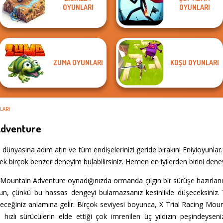
College Girls
Ultimate Flying
3D Moto
OYUNLARI
OYUNLARI
Vex X3M
Team Makeover
Car
Simulator 2
ZUMA OYUNLARI
KOŞU OYUNLARI
LARI
Adventure
dünyasına adım atın ve tüm endişelerinizi geride bırakın! Eniyioyunl
k birçok benzer deneyim bulabilirsiniz. Hemen en iyilerden birini deneyi
Mountain Adventure oynadığınızda ormanda çılgın bir sürüşe hazırlanın v
n, çünkü bu hassas dengeyi bulamazsanız kesinlikle düşeceksiniz. V
ceğiniz anlamına gelir. Birçok seviyesi boyunca, X Trial Racing Moun
ızlı sürücülerin elde ettiği çok imrenilen üç yıldızın peşindeysen