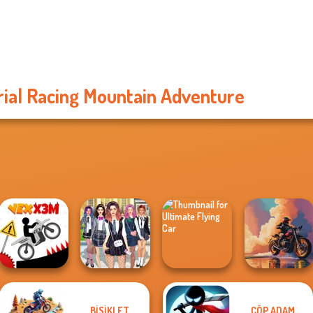
rial Racing Mountain Adventure
BISIKLET
ÇÖP ADAM