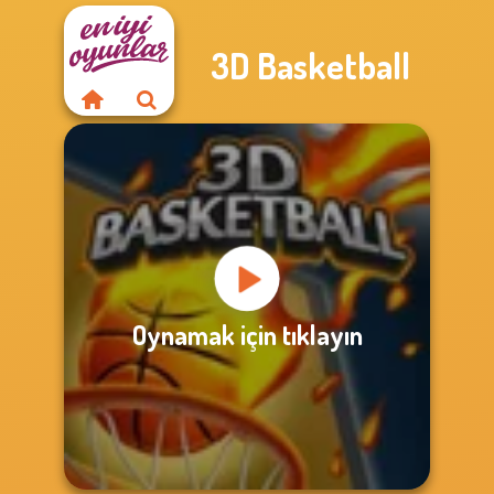
3D Basketball
Oynamak için tıklayın