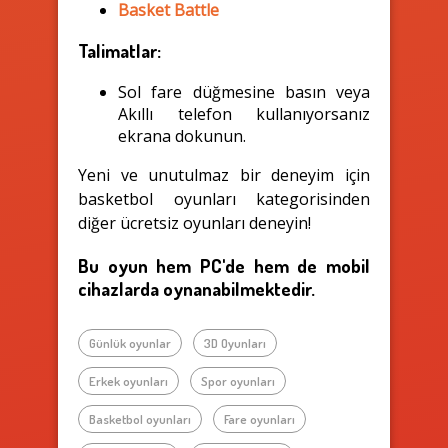
Basket Battle
Talimatlar:
Sol fare düğmesine basın veya
Akıllı telefon kullanıyorsanız
ekrana dokunun.
Yeni ve unutulmaz bir deneyim için
basketbol oyunları kategorisinden
diğer ücretsiz oyunları deneyin!
Bu oyun hem PC'de hem de mobil
cihazlarda oynanabilmektedir.
Günlük oyunlar
3D Oyunları
Erkek oyunları
Spor oyunları
Basketbol oyunları
Fare oyunları