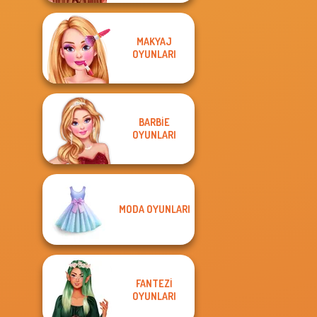
MAKYAJ
OYUNLARI
BARBIE
OYUNLARI
MODA OYUNLARI
FANTEZI
OYUNLARI