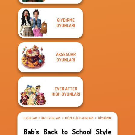
GIYDIRME
OYUNLARI
AKSESUAR
OYUNLARI
EVER AFTER
HIGH OYUNLARI
OYUNLAR
KIZ OYUNLARI
GÜZELLIK OYUNLARI
GIYDIRME OYUNLARI
Bab's Back to School Style