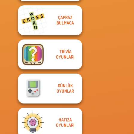
ÇAPRAZ
BULMACA
TRIVIA
OYUNLARI
GÜNLÜK
OYUNLAR
HAFIZA
OYUNLARI