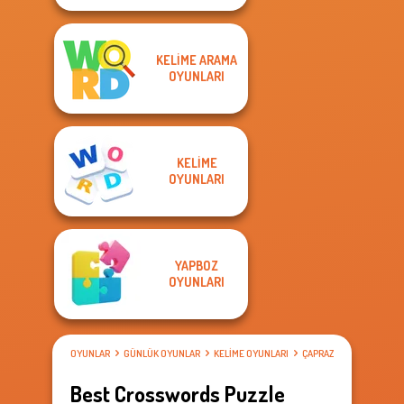
KELIME ARAMA
OYUNLARI
KELIME
OYUNLARI
YAPBOZ
OYUNLARI
OYUNLAR
GÜNLÜK OYUNLAR
KELIME OYUNLARI
ÇAPRAZ BULMACA
Best Crosswords Puzzle