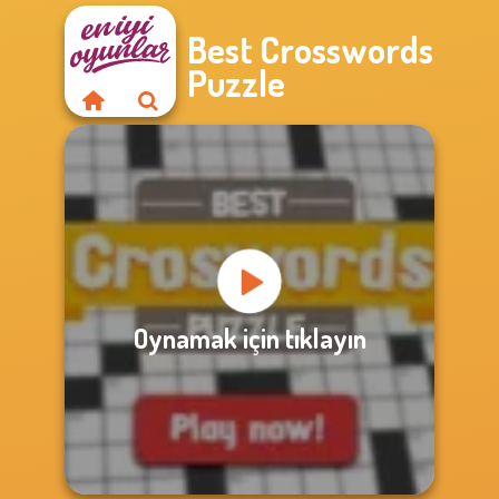
Best Crosswords
Puzzle
Oynamak için tıklayın