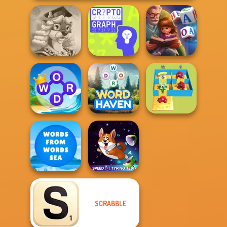
Words With Prof.
Word Scramble:
Wisely
Cryptograph
Family Tales
Word Connect
Alphabet Lore
Puzzle
Word Haven
Maze
SCRABBLE
Words From
Speed Typing
Words: Sea
Test