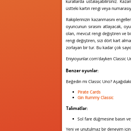
kurallarda ustalaşabilirsiniz. Kaz
üstteki kartın rengi veya numarasıy
Rakiplerinizin kazanmasını engellem
oyuncunun sırasını atlayacak, oy
olan, mevcut rengi değiştiren ve b
rengi değiştiren, sizi dört kart 
zorlayan bir tur. Bu kadar çok sayıd
Eniyioyunlar.com'dayken Classic 
Benzer oyunlar:
Beğedin mi Classic Uno? Aşağıdak
Pirate Cards
Gin Rummy Classic
Talimatlar:
Sol fare düğmesine basın vey
Yeni ve unutulmaz bir deneyim için 