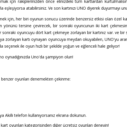
anmak için rakiplerinizden önce elinizdeki tüm kartlardan kurtulmalısın
la eşleşiyorsa atabilirsiniz. Ve son kartınızı UNO diyerek duyurmayı u
ek için, her biri oyunun sonucu üzerinde benzersiz etkisi olan özel kartl
un yönünü tersine çevirecek, bir sonraki oyuncunun iki kart çekmesi
ir sonraki oyuncuyu dört kart çekmeye zorlayan bir kartınız var. ve bi
almaya zorlayan kartı oynayan oyuncuya meydan okuyabilen, UNO'yu ara
a seçenek ile oyun hızlı bir şekilde yoğun ve eğlenceli hale geliyor!
Uno oynadığınızda Uno'da şampiyon olun!
i benzer oyunları denemekten çekinme:
a Akıllı telefon kullanıyorsanız ekrana dokunun.
kart oyunları kategorisinden diğer ücretsiz oyunları deneyin!