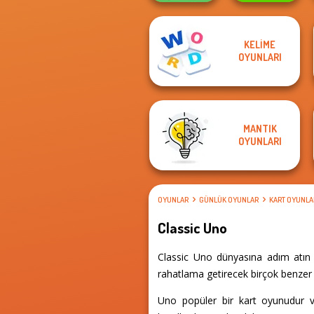
KELIME
My Garden
OYUNLARI
Fruit Party
Journey
MANTIK
OYUNLARI
OYUNLAR
GÜNLÜK OYUNLAR
KART OYUNLA
Classic Uno
Classic Uno dünyasına adım atın 
rahatlama getirecek birçok benzer d
Uno popüler bir kart oyunudur ve