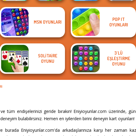
POP IT
MSN OYUNLARI
Royal Bubble
OYUNLARI
Fun Race 3D
Train Miner
Blast
Color Fill 3D
3'LÜ
SOLITAIRE
EŞLEŞTIRME
OYUNU
OYUNU
RI
ve tüm endişelerinizi geride bırakın! Eniyioyunlar.com üzerinde, gü
eneyim bulabilirsiniz. Hemen en iyilerden birini deneyin kart oyunları!
 burada Eniyioyunlar.com'da arkadaşlarınıza karşı her zaman kaza