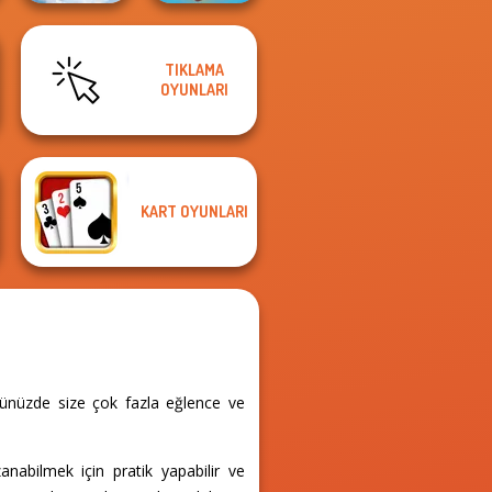
Falling Art
Save Baby
TIKLAMA
Ragdoll
Capybaras: Pull
OYUNLARI
Simulator
Pin
KART OYUNLARI
nünüzde size çok fazla eğlence ve
nabilmek için pratik yapabilir ve