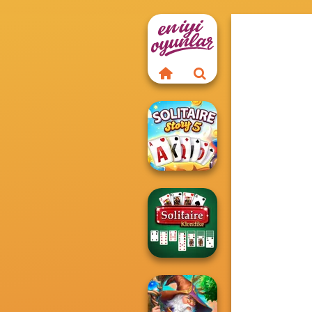
Solitaire Story
TriPeaks 5
Solitaire