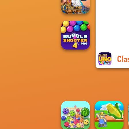
Klondike
Emerland
Solitaire
Cla
Bubble Shooter
Pro 4