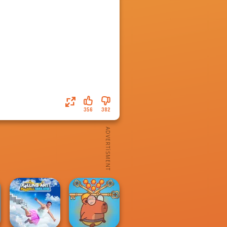
356
382