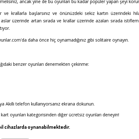
emelisiniz, ancak yine de bu oyunları bu kadar popüler yapan şeyi koru
ve krallarla başlarsınız ve önünüzdeki sekiz kartın üzerindeki hilal
aslar üzerinde artan sırada ve krallar üzerinde azalan sırada istiflemel
tıyor.
yunlar.com'da daha önce hiç oynamadığınız gibi solitaire oynayın.
ağıdaki benzer oyunları denemekten çekinme:
a Akıllı telefon kullanıyorsanız ekrana dokunun.
kart oyunları kategorisinden diğer ücretsiz oyunları deneyin!
l cihazlarda oynanabilmektedir.