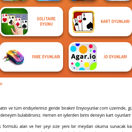
Falling Art
SOLITAIRE
KART OYUNLARI
Royal Bubble
Om Nom Tower
Ragdoll
OYUNU
Train Miner
Blast
3D
Simulator
FARE OYUNLARI
.IO OYUNLARI
RI
atın ve tüm endişelerinizi geride bırakın! Eniyioyunlar.com üzerinde, 
eneyim bulabilirsiniz. Hemen en iyilerden birini deneyin kart oyunları!
asik formülü alan ve her şeyi size yeni bir meydan okuma sunacak ka