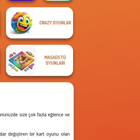
CRAZY OYUNLAR
Bubble Shooter
Pro 4
Fun Race 3D
MASAÜSTÜ
OYUNLARI
gününüzde size çok fazla eğlence ve
dar değiştiren bir kart oyunu olan