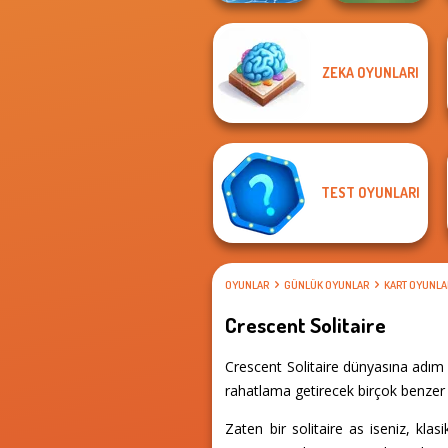
ZEKA OYUNLARI
Tripeaks Solitaire
Holiday
Checkers
TEST OYUNLARI
OYUNLAR
GÜNLÜK OYUNLAR
KART OYUNLA
Crescent Solitaire
Crescent Solitaire dünyasına adım 
rahatlama getirecek birçok benzer d
Zaten bir solitaire as iseniz, kl