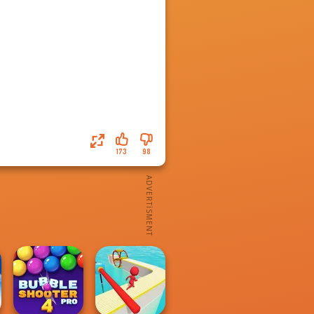
173
98