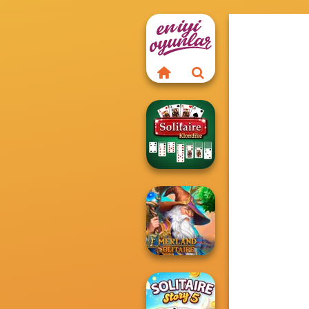
Solitaire
Klondike
Emerland