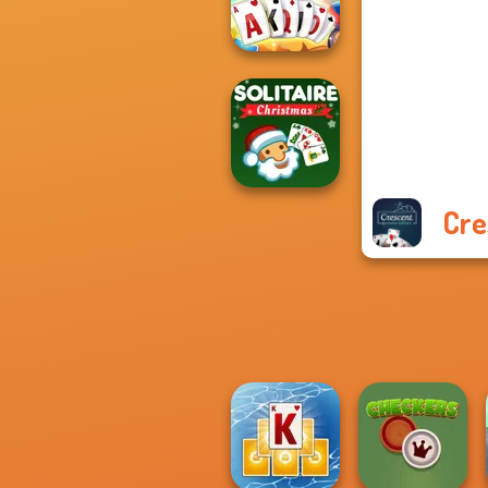
Solitaire
Solitaire Story
TriPeaks 5
Cre
Solitaire Classic
Christmas