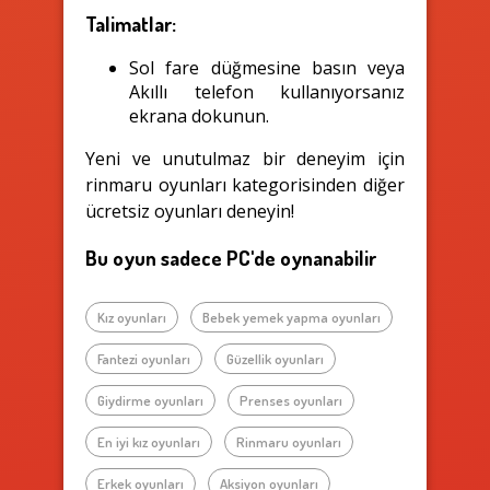
Talimatlar:
Sol fare düğmesine basın veya
Akıllı telefon kullanıyorsanız
ekrana dokunun.
Yeni ve unutulmaz bir deneyim için
rinmaru oyunları kategorisinden diğer
ücretsiz oyunları deneyin!
Bu oyun sadece PC'de oynanabilir
Kız oyunları
Bebek yemek yapma oyunları
Fantezi oyunları
Güzellik oyunları
Giydirme oyunları
Prenses oyunları
En iyi kız oyunları
Rinmaru oyunları
Erkek oyunları
Aksiyon oyunları