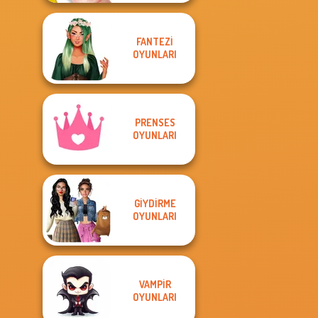
FANTEZI
OYUNLARI
PRENSES
OYUNLARI
GIYDIRME
OYUNLARI
VAMPIR
OYUNLARI