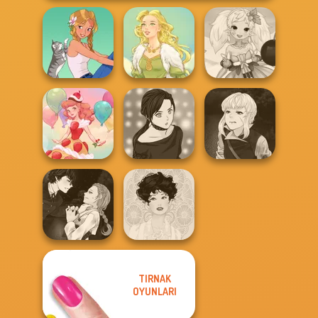
Anime Fairy
A Girl And Her Pet
Goddess Freya
Creator
Manga Creator
Manga Creator -
Vampire Hunter
Dessert Girl
Rebels Page 2
P...
TIRNAK
Manga Creator
Vampire Hunter
OYUNLARI
P...
Belle Époque