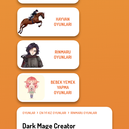
HAYVAN
OYUNLARI
RINMARU
OYUNLARI
BEBEK YEMEK
YAPMA
OYUNLARI
OYUNLAR
EN IYI KIZ OYUNLARI
RINMARU OYUNLARI
Dark Mage Creator