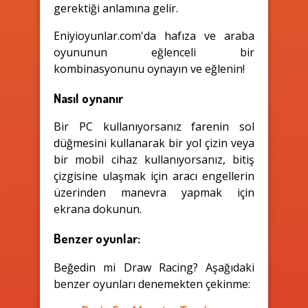
gerektiği anlamına gelir.
Eniyioyunlar.com'da hafıza ve araba
oyununun eğlenceli bir
kombinasyonunu oynayın ve eğlenin!
Nasıl oynanır
Bir PC kullanıyorsanız farenin sol
düğmesini kullanarak bir yol çizin veya
bir mobil cihaz kullanıyorsanız, bitiş
çizgisine ulaşmak için aracı engellerin
üzerinden manevra yapmak için
ekrana dokunun.
Benzer oyunlar:
Beğedin mi Draw Racing? Aşağıdaki
benzer oyunları denemekten çekinme: