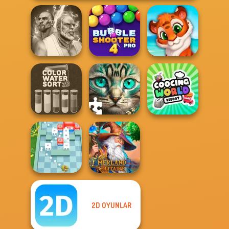
Fighter Legends
Bubble Shooter
Duo
Pro 4
Mosaic Artimo
Color Water Sort
Cooking World
3D
Favorite Puzzles
Reborn
2D OYUNLAR
Emerland
Break n Bounce
Solitaire