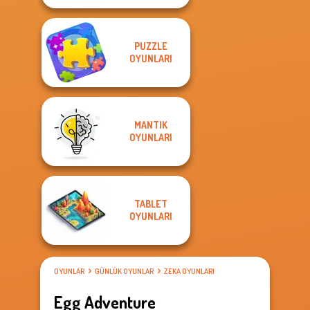
PUZZLE
OYUNLARI
MANTIK
OYUNLARI
TABLET
OYUNLARI
OYUNLAR
GÜNLÜK OYUNLAR
ZEKA OYUNLARI
Egg Adventure