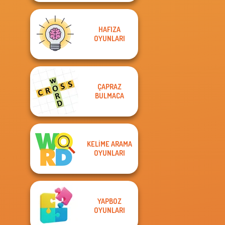
HAFIZA
OYUNLARI
ÇAPRAZ
BULMACA
KELIME ARAMA
OYUNLARI
YAPBOZ
OYUNLARI