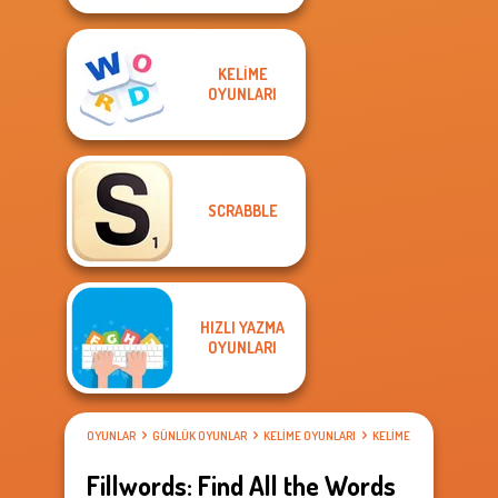
KELIME
OYUNLARI
SCRABBLE
HIZLI YAZMA
OYUNLARI
OYUNLAR
GÜNLÜK OYUNLAR
KELIME OYUNLARI
KELIME ARAMA OYUNLAR
Fillwords: Find All the Words