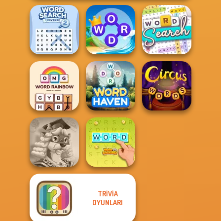
Word Search
Word Connect
Word Search
Universe 2
Puzzle
Puzzle
OMG Word
Rainbow
Word Haven
Circus Words
TRIVIA
Words With Prof.
OYUNLARI
Wisely
Word Stickers!