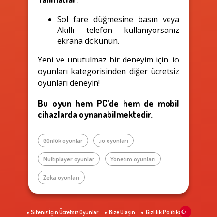
Sol fare düğmesine basın veya
Akıllı telefon kullanıyorsanız
ekrana dokunun.
Yeni ve unutulmaz bir deneyim için .io
oyunları kategorisinden diğer ücretsiz
oyunları deneyin!
Bu oyun hem PC'de hem de mobil
cihazlarda oynanabilmektedir.
Günlük oyunlar
.io oyunları
Multiplayer oyunlar
Yönetim oyunları
Zeka oyunları
Siteniz İçin Ücretsiz Oyunlar
Bize Ulaşın
Gizlilik Politikası