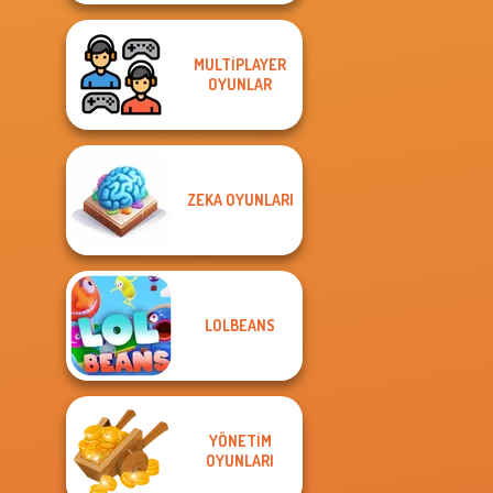
MULTIPLAYER
OYUNLAR
ZEKA OYUNLARI
LOLBEANS
YÖNETIM
OYUNLARI