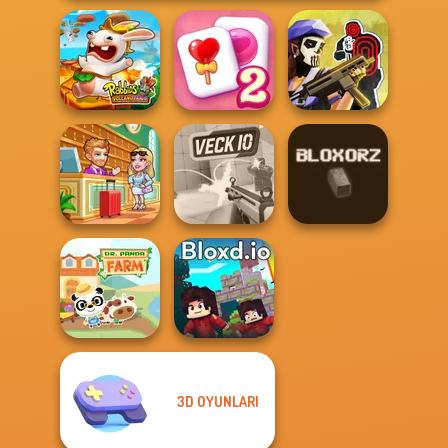
Rabbids Volcano
Solitaire
Tom Clancy's
Panic
Mahjong Candy 2
Shootout
Hotel Fever
Tycoon
Veck.io
Bloxorz
3D OYUNLARI
Dr. Panda Farm
Bloxd.io