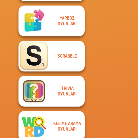
YAPBOZ
OYUNLARI
SCRABBLE
TRIVIA
OYUNLARI
KELIME ARAMA
OYUNLARI