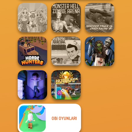
Rapunzel
Monster Hell:
Monster Truck
Zombie Curse
Zombie Arena
Crazy Racing 2
Super Soccer
Zombie
Horde Hunters
Noggins
Romance
OBI OYUNLARI
3D Free Kick
Cursed Dreams
World Cup 18