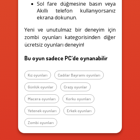
Sol fare düğmesine basın veya
Akıllı telefon kullanıyorsanız
ekrana dokunun.
Yeni ve unutulmaz bir deneyim için
zombi oyunları kategorisinden diğer
ücretsiz oyunları deneyin!
Bu oyun sadece PC'de oynanabilir
Kız oyunları
Cadılar Bayramı oyunları
Günlük oyunlar
Crazy oyunlar
Macera oyunları
Korku oyunları
Yetenek oyunları
Erkek oyunları
Zombi oyunları