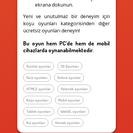
ekrana dokunun.
Yeni ve unutulmaz bir deneyim için
koşu oyunları kategorisinden diğer
ücretsiz oyunları deneyin!
Bu oyun hem PC'de hem de mobil
cihazlarda oynanabilmektedir.
Günlük oyunlar
3D Oyunları
Fare oyunları
Online oyunlar
HTML5 oyunlar
Yetenek oyunları
Koşu oyunları
Mobil oyunlar
Tablet oyunları
WebGL oyunları
Kız oyunları
Yemek oyunları