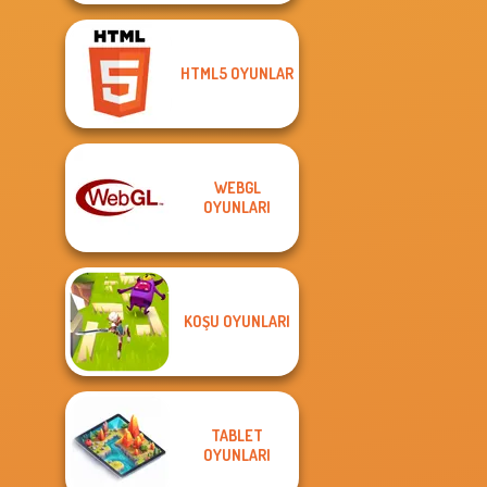
HTML5 OYUNLAR
WEBGL
OYUNLARI
KOŞU OYUNLARI
TABLET
OYUNLARI