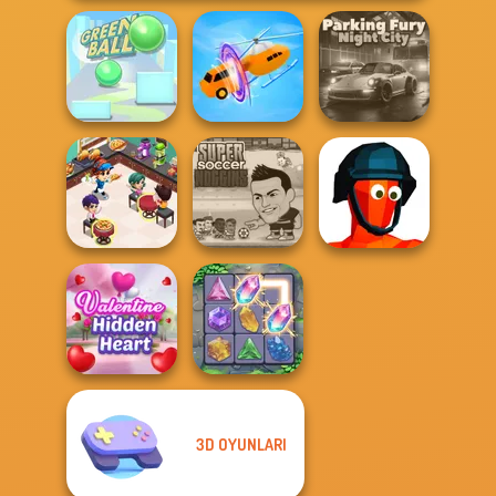
Parking Fury 3D:
Green Ball
Shape-shifting
Night City
Cooking
Restaurant
Super Soccer
Kitchen
Noggins
Funny Shooter
3D OYUNLARI
Valentine Hidden
Heart
Crystal Connect