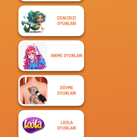
DENIZKIZI
OYUNLARI
ANIME OYUNLARI
DÖVME
OYUNLARI
LOOLA
OYUNLARI