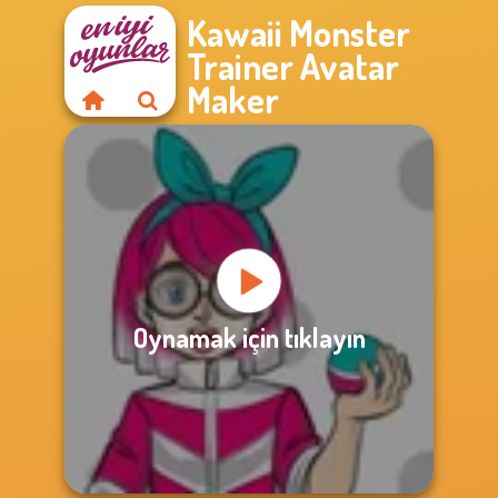
Kawaii Monster
Trainer Avatar
Maker
Oynamak için tıklayın