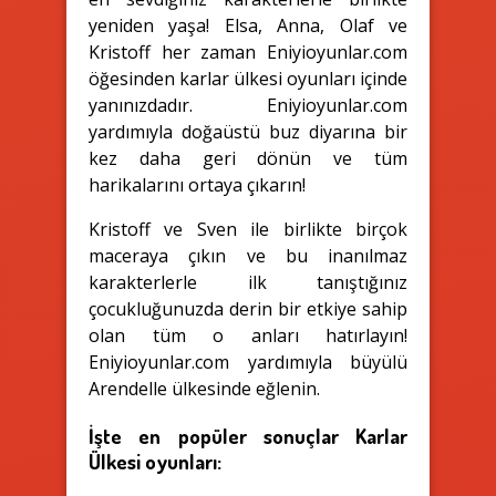
yeniden yaşa! Elsa, Anna, Olaf ve
Kristoff her zaman Eniyioyunlar.com
öğesinden karlar ülkesi oyunları içinde
yanınızdadır. Eniyioyunlar.com
yardımıyla doğaüstü buz diyarına bir
kez daha geri dönün ve tüm
harikalarını ortaya çıkarın!
Kristoff ve Sven ile birlikte birçok
maceraya çıkın ve bu inanılmaz
karakterlerle ilk tanıştığınız
çocukluğunuzda derin bir etkiye sahip
olan tüm o anları hatırlayın!
Eniyioyunlar.com yardımıyla büyülü
Arendelle ülkesinde eğlenin.
İşte en popüler sonuçlar Karlar
Ülkesi oyunları: