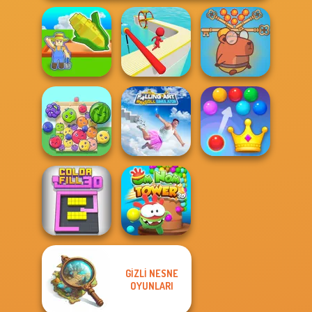
Save Baby
My Garden
Capybaras: Pull
Journey
Fun Race 3D
Pin
Falling Art
Ragdoll
Royal Bubble
Fruit Party
Simulator
Blast
GIZLI NESNE
Om Nom Tower
OYUNLARI
Color Fill 3D
3D