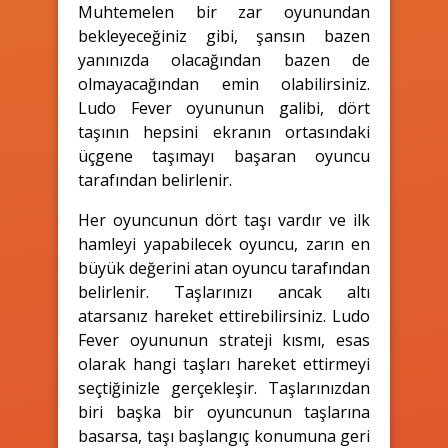
Muhtemelen bir zar oyunundan
bekleyeceğiniz gibi, şansın bazen
yanınızda olacağından bazen de
olmayacağından emin olabilirsiniz.
Ludo Fever oyununun galibi, dört
taşının hepsini ekranın ortasındaki
üçgene taşımayı başaran oyuncu
tarafından belirlenir.
Her oyuncunun dört taşı vardır ve ilk
hamleyi yapabilecek oyuncu, zarın en
büyük değerini atan oyuncu tarafından
belirlenir. Taşlarınızı ancak altı
atarsanız hareket ettirebilirsiniz. Ludo
Fever oyununun strateji kısmı, esas
olarak hangi taşları hareket ettirmeyi
seçtiğinizle gerçekleşir. Taşlarınızdan
biri başka bir oyuncunun taşlarına
basarsa, taşı başlangıç konumuna geri