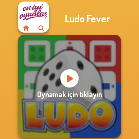
Ludo Fever
Oynamak için tıklayın