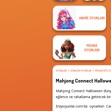
Mahjong
Mahjong At
ANIME OYUNLARI
Christmas
Home -
Holiday
Scandinavian...
MOANA
OYUNLARI
OYUNLAR
GÜNLÜK OYUNLAR
MASAÜSTÜ O
Mahjong Connect Hallow
Mahjong Connect Halloween dünyası
eğlence ve rahatlama getirecek bir
Eniyioyunlar.com'da oynarken Ca