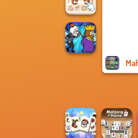
Home
KrisMas Mahjong
2
Mah
Murder