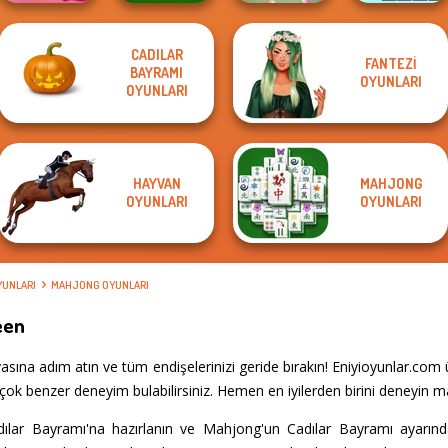
CADILAR
FANTEZI
BAYRAMI
Solitaire
Farm Mahjong
Xmas Mahjong
OYUNLARI
Mahjong Candy 2
OYUNLARI
3D
Tap 3 Mahjong
Trio Solitaire
HAYVAN
MAHJONG
OYUNLARI
OYUNLARI
YUNLARI
MAHJONG OYUNLARI
een
na adım atın ve tüm endişelerinizi geride bırakın! Eniyioyunlar.com 
çok benzer deneyim bulabilirsiniz. Hemen en iyilerden birini deneyin m
dılar Bayramı'na hazırlanın ve Mahjong'un Cadılar Bayramı ayarı