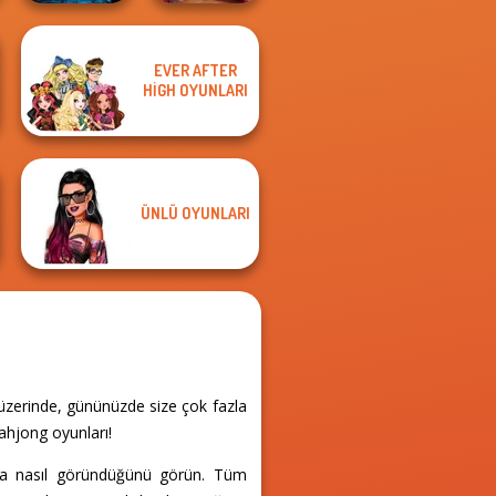
Mahjong at
EVER AFTER
Sorcerer
Home -
HIGH OYUNLARI
Mahjong Marvels
Christmas Ed...
ÜNLÜ OYUNLARI
üzerinde, gününüzde size çok fazla
ahjong oyunları!
nda nasıl göründüğünü görün. Tüm