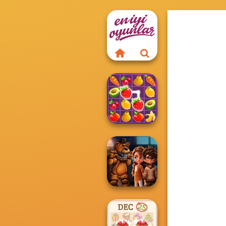
Fruit Mahjong
FNAF Horror At