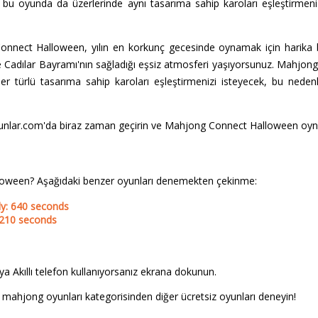
bu oyunda da üzerlerinde aynı tasarıma sahip karoları eşleştirmeniz
nnect Halloween, yılın en korkunç gecesinde oynamak için harika bi
 de Cadılar Bayramı'nın sağladığı eşsiz atmosferi yaşıyorsunuz. Mahjon
r türlü tasarıma sahip karoları eşleştirmenizi isteyecek, bu neden
yunlar.com'da biraz zaman geçirin ve Mahjong Connect Halloween oyn
oween? Aşağıdaki benzer oyunları denemekten çekinme:
y: 640 seconds
 210 seconds
a Akıllı telefon kullanıyorsanız ekrana dokunun.
 mahjong oyunları kategorisinden diğer ücretsiz oyunları deneyin!