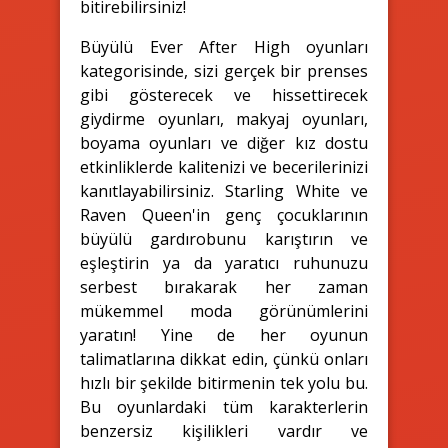
bitirebilirsiniz!
Büyülü Ever After High oyunları
kategorisinde, sizi gerçek bir prenses
gibi gösterecek ve hissettirecek
giydirme oyunları, makyaj oyunları,
boyama oyunları ve diğer kız dostu
etkinliklerde kalitenizi ve becerilerinizi
kanıtlayabilirsiniz. Starling White ve
Raven Queen'in genç çocuklarının
büyülü gardırobunu karıştırın ve
eşleştirin ya da yaratıcı ruhunuzu
serbest bırakarak her zaman
mükemmel moda görünümlerini
yaratın! Yine de her oyunun
talimatlarına dikkat edin, çünkü onları
hızlı bir şekilde bitirmenin tek yolu bu.
Bu oyunlardaki tüm karakterlerin
benzersiz kişilikleri vardır ve