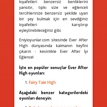
kıyafetleri benzersiz benliklerini
yansıtır, tıpkı size ve eğlenceli
tercihlerinize benzersiz şekilde uyan
bir şey bulmak için en sevdiğiniz
kıyafetleri karıştırıp
eşleştirebileceğiniz gibi.
Eniyioyunlar.com sitesinde Ever After
High dünyasında kalmanın keyfini
çıkarın - kesinlikle Ever After İyi
Eğlence!
İşte en popüler sonuçlar Ever After
High oyunları:
Fairy Tale High
Aşağıdaki benzer kategorilerdeki
oyunları deneyin: