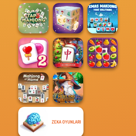
Xmas Mahjong
Tap 3 Mahjong
Mystic Mahjong
Trio Solitaire
Mahjong at
Solitaire
Home -
Mahjong Candy 2
Christmas Ed...
Fruit Mahjong
Mahjong At
ZEKA OYUNLARI
Home -
Emerland
Scandinavian...
Solitaire