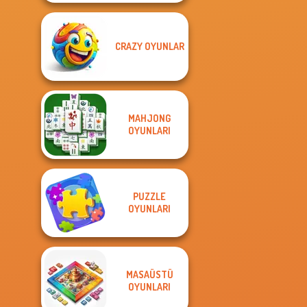
CRAZY OYUNLAR
MAHJONG
OYUNLARI
PUZZLE
OYUNLARI
MASAÜSTÜ
OYUNLARI