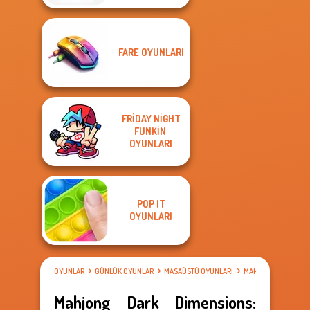
FARE OYUNLARI
FRIDAY NIGHT
FUNKIN'
OYUNLARI
POP IT
OYUNLARI
OYUNLAR
GÜNLÜK OYUNLAR
MASAÜSTÜ OYUNLARI
MAHJONG OYUNLAR
Mahjong Dark Dimensions: