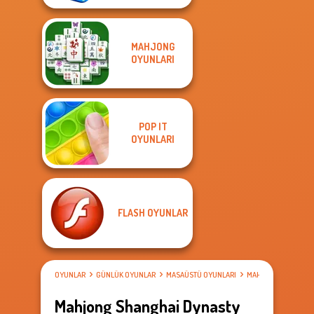
MAHJONG
OYUNLARI
POP IT
OYUNLARI
FLASH OYUNLAR
OYUNLAR
GÜNLÜK OYUNLAR
MASAÜSTÜ OYUNLARI
MAHJONG OYUNLAR
Mahjong Shanghai Dynasty