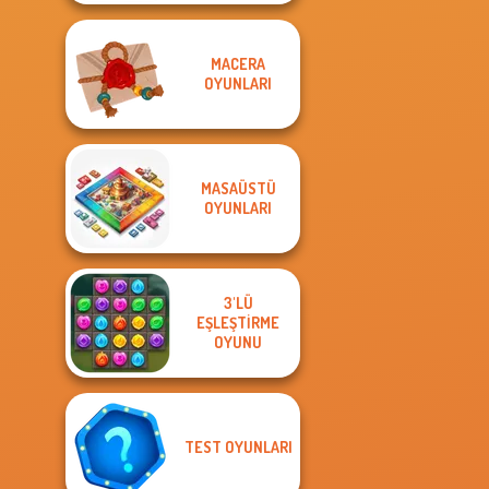
MACERA
OYUNLARI
MASAÜSTÜ
OYUNLARI
3'LÜ
EŞLEŞTIRME
OYUNU
TEST OYUNLARI