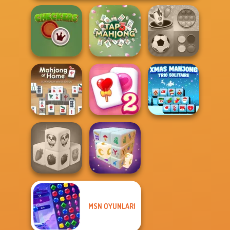
Mind Games for
Checkers
Tap 3 Mahjong
2-3-4 Player
Mahjong At
Home -
Solitaire
Xmas Mahjong
Scandinavian...
Mahjong Candy 2
Trio Solitaire
MSN OYUNLARI
Farm Mahjong
3D
Mystic Mahjong