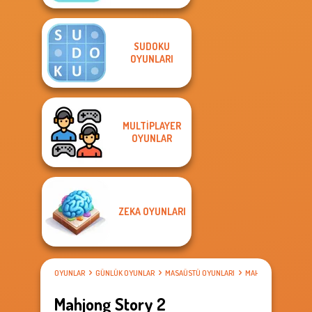
SUDOKU
OYUNLARI
MULTIPLAYER
OYUNLAR
ZEKA OYUNLARI
OYUNLAR
GÜNLÜK OYUNLAR
MASAÜSTÜ OYUNLARI
MAHJONG OYUNLAR
Mahjong Story 2