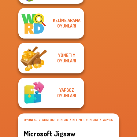
KELIME ARAMA
OYUNLARI
YÖNETIM
OYUNLARI
YAPBOZ
OYUNLARI
OYUNLAR
GÜNLÜK OYUNLAR
KELIME OYUNLARI
YAPBOZ OYUNLARI
Microsoft Jigsaw