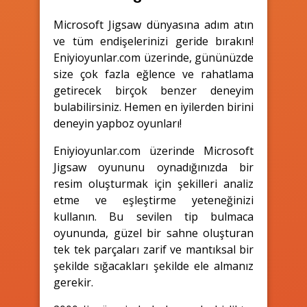
Microsoft Jigsaw dünyasına adım atın
ve tüm endişelerinizi geride bırakın!
Eniyioyunlar.com üzerinde, gününüzde
size çok fazla eğlence ve rahatlama
getirecek birçok benzer deneyim
bulabilirsiniz. Hemen en iyilerden birini
deneyin yapboz oyunları!
Eniyioyunlar.com üzerinde Microsoft
Jigsaw oyununu oynadığınızda bir
resim oluşturmak için şekilleri analiz
etme ve eşleştirme yeteneğinizi
kullanın. Bu sevilen tip bulmaca
oyununda, güzel bir sahne oluşturan
tek tek parçaları zarif ve mantıksal bir
şekilde sığacakları şekilde ele almanız
gerekir.