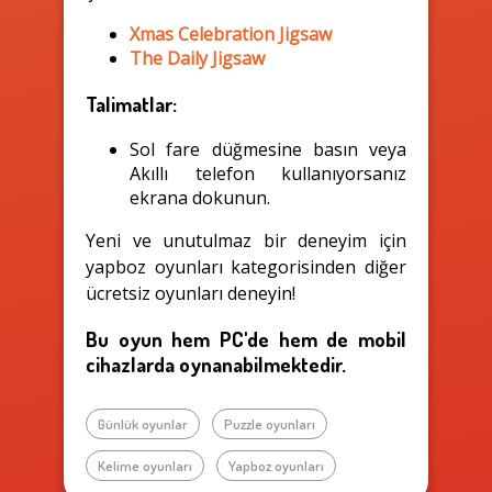
Xmas Celebration Jigsaw
The Daily Jigsaw
Talimatlar:
Sol fare düğmesine basın veya
Akıllı telefon kullanıyorsanız
ekrana dokunun.
Yeni ve unutulmaz bir deneyim için
yapboz oyunları kategorisinden diğer
ücretsiz oyunları deneyin!
Bu oyun hem PC'de hem de mobil
cihazlarda oynanabilmektedir.
Günlük oyunlar
Puzzle oyunları
Kelime oyunları
Yapboz oyunları