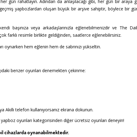
her gün rahatlayın. Adından da anlaşılacağı gibi, her gün bir araya 
 geçmiş yapbozlardan oluşan büyük bir arşive sahiptir, böylece bir g
, kendi başınıza veya arkadaşlarınızla eğlenebilmenizdir ve The Da
 farklı resimle birlikte geldiğinden, saatlerce eğlenebilirsiniz.
rı oynarken hem eğlenin hem de sabrınızı yükseltin.
ğıdaki benzer oyunları denemekten çekinme:
a Akıllı telefon kullanıyorsanız ekrana dokunun.
 yapboz oyunları kategorisinden diğer ücretsiz oyunları deneyin!
l cihazlarda oynanabilmektedir.