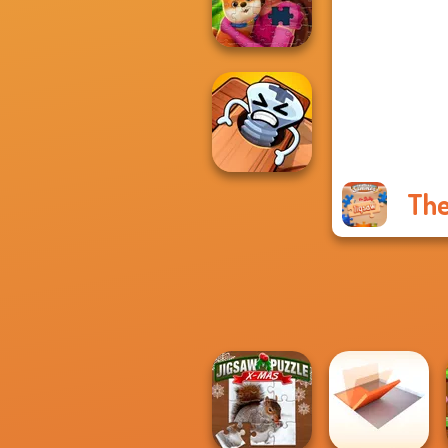
Cube Match
Royal Jigsaw
The
Pin Master: Screw
Puzzle Quest