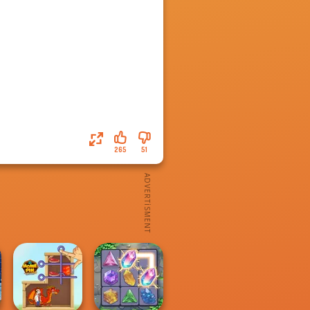
265
51