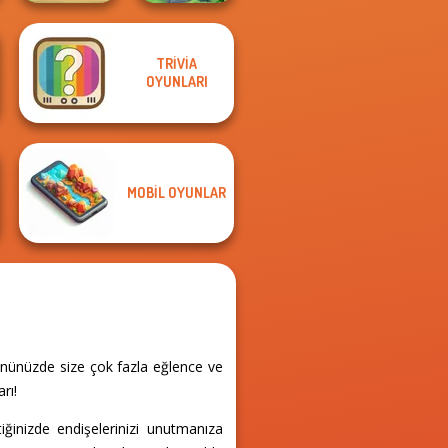
TRIVIA
OYUNLARI
Home Pin 1
Crystal Connect
MOBIL OYUNLAR
gününüzde size çok fazla eğlence ve
rı!
inizde endişelerinizi unutmanıza