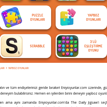
PUZZLE
YAPBOZ
Xmas Sliding
OYUNLARI
OYUNLARI
Mini Steps
Free the Ball
Spot The Cat
Puzzles
3'LÜ
SCRABBLE
EŞLEŞTIRME
OYUNU
LARI
YAPBOZ OYUNLARI
ın ve tüm endişelerinizi geride bırakın! Eniyioyunlar.com üzerinde, 
deneyim bulabilirsiniz. Hemen en iyilerden birini deneyin yapboz oyunla
en ama aynı zamanda Eniyioyunlar.com'da The Daily Jigsaw'i seçtiğ