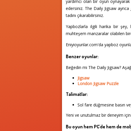
yardımcı olan bir oyun oynayarak 
edersiniz. The Daily Jigsaw ayrıca
tadını çıkarabilirsiniz.
Yapbozlarla ilgili harika bir şey
muhteşem manzaralar olabilen birçok
Eniyioyunlar.com'da yapboz oyunla
Benzer oyunlar:
Beğedin mi The Daily Jigsaw? Aşa
Jigsaw
London Jigsaw Puzzle
Talimatlar:
Sol fare düğmesine basın vey
Yeni ve unutulmaz bir deneyim için
Bu oyun hem PC'de hem de mobi