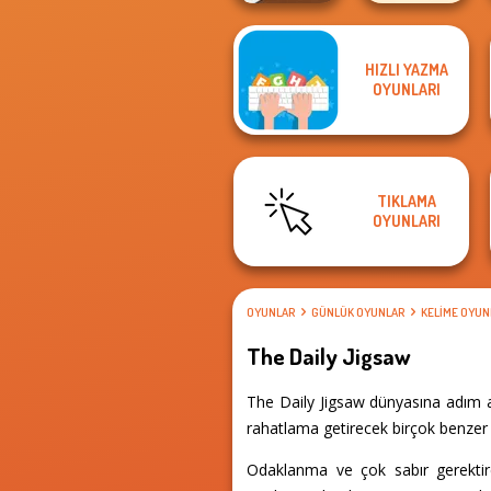
HIZLI YAZMA
Jigsaw Puzzle
Folding Blocks
OYUNLARI
XMas
Puzzle
TIKLAMA
OYUNLARI
OYUNLAR
GÜNLÜK OYUNLAR
KELIME OYUN
The Daily Jigsaw
The Daily Jigsaw dünyasına adım at
rahatlama getirecek birçok benzer 
Odaklanma ve çok sabır gerektir