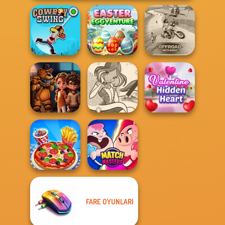
Easter
Offroad Moto
Cowboy Swing
Eggventure
Mania
FNAF Horror At
Winx Paint Fairy
Valentine Hidden
Home
Color
Heart
FARE OYUNLARI
Cooking Live
Match Masters