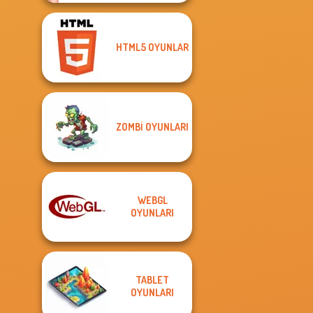
HTML5 OYUNLAR
ZOMBI OYUNLARI
WEBGL
OYUNLARI
TABLET
OYUNLARI