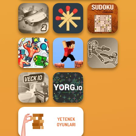
Ultimate Flying
Matchstick
Car 2
Puzzles
Sudoku Classic
Stick Duel: Battle
Funny Shooter 2
Parkour Block 3D
Hero
YETENEK
OYUNLARI
Veck.io
YORG.io