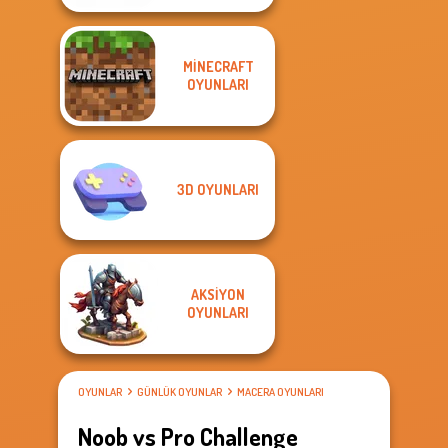
MINECRAFT
OYUNLARI
3D OYUNLARI
AKSIYON
OYUNLARI
OYUNLAR
GÜNLÜK OYUNLAR
MACERA OYUNLARI
Noob vs Pro Challenge