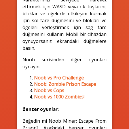
ettirmek için WASD veya ok tuşlarını,
bloklar ve öğelerle etkileşim kurmak
için sol fare düğmesini ve blokları ve
öğeleri yerleştirmek için sağ fare
düğmesini kullanın. Mobil bir cihazdan
oynuyorsanız ekrandaki düğmelere
basın.
Noob serisinden diğer oyunları
oynayın:
Noob vs Pro Challenge
Noob: Zombie Prison Escape
Noob vs Cops
Noob vs 1000 Zombies!
Benzer oyunlar:
Beğedin mi Noob Miner: Escape From
Prison? Aşağıdaki benzer oyunları