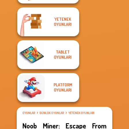
YETENEK
OYUNLARI
TABLET
OYUNLARI
PLATFORM
OYUNLARI
OYUNLAR
GÜNLÜK OYUNLAR
YETENEK OYUNLARI
Noob Miner: Escape From