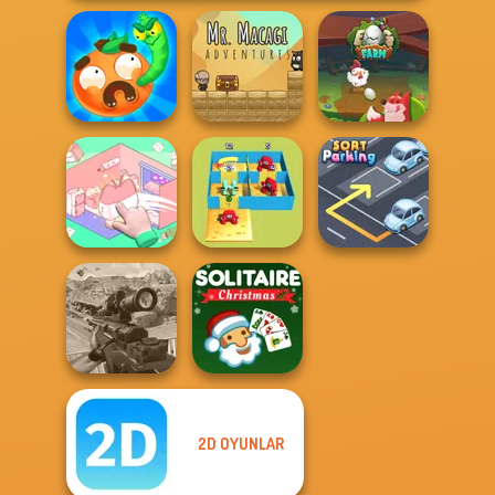
Worm Out: Brain
Mr. Macagi
Teaser Games
Adventures
Egg Farm
Organization
Alphabet Lore
Princess
Maze
Sort Parking
2D OYUNLAR
Sniper Combat
Solitaire Classic
3D
Christmas