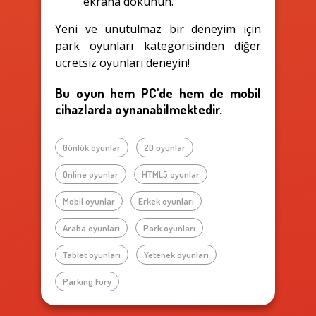
ekrana dokunun.
Yeni ve unutulmaz bir deneyim için
park oyunları kategorisinden diğer
ücretsiz oyunları deneyin!
Bu oyun hem PC'de hem de mobil
cihazlarda oynanabilmektedir.
Günlük oyunlar
2D oyunlar
Online oyunlar
HTML5 oyunlar
Mobil oyunlar
Erkek oyunları
Araba oyunları
Park oyunları
Tablet oyunları
Yetenek oyunları
Parking Fury