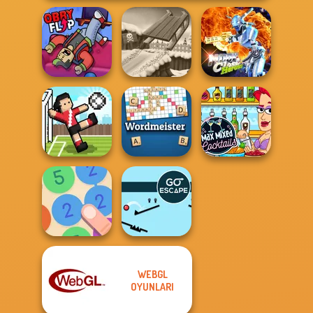
Moon Clash
Obby Flip
Snow Ride 3D
Heroes
Max Mixed
Soccer Random
Wordmeister
Cocktails
WEBGL
OYUNLARI
Merge 13
Go Escape