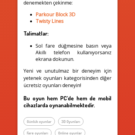
denemekten çekinme:
Parkour Block 3D
Twisty Lines
Talimatlar:
Sol fare düğmesine basın veya
Akıllı telefon kullanıyorsanız
ekrana dokunun.
Yeni ve unutulmaz bir deneyim için
yetenek oyunları kategorisinden diğer
ücretsiz oyunları deneyin!
Bu oyun hem PC'de hem de mobil
cihazlarda oynanabilmektedir.
Günlük oyunlar
3D Oyunları
Fare oyunları
Online oyunlar