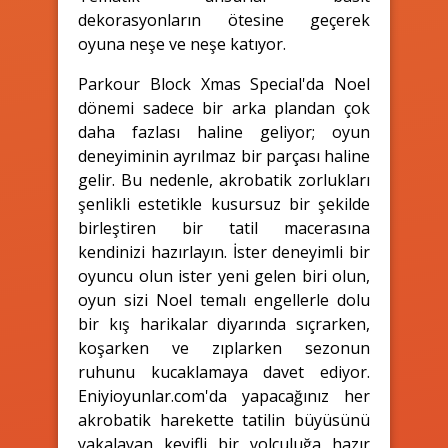
dekorasyonların ötesine geçerek
oyuna neşe ve neşe katıyor.
Parkour Block Xmas Special'da Noel
dönemi sadece bir arka plandan çok
daha fazlası haline geliyor; oyun
deneyiminin ayrılmaz bir parçası haline
gelir. Bu nedenle, akrobatik zorlukları
şenlikli estetikle kusursuz bir şekilde
birleştiren bir tatil macerasına
kendinizi hazırlayın. İster deneyimli bir
oyuncu olun ister yeni gelen biri olun,
oyun sizi Noel temalı engellerle dolu
bir kış harikalar diyarında sıçrarken,
koşarken ve zıplarken sezonun
ruhunu kucaklamaya davet ediyor.
Eniyioyunlar.com'da yapacağınız her
akrobatik harekette tatilin büyüsünü
yakalayan keyifli bir yolculuğa hazır