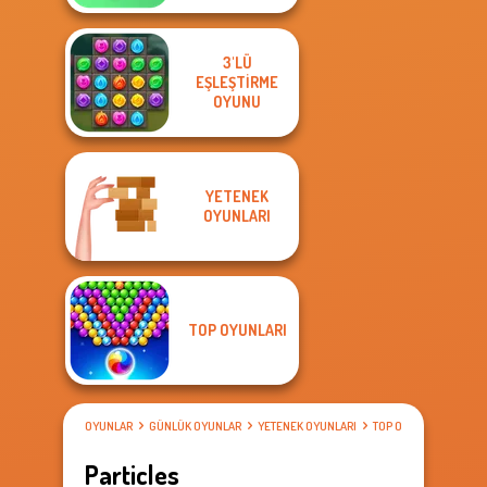
3'LÜ
EŞLEŞTIRME
OYUNU
YETENEK
OYUNLARI
TOP OYUNLARI
OYUNLAR
GÜNLÜK OYUNLAR
YETENEK OYUNLARI
TOP OYUNLARI
Particles