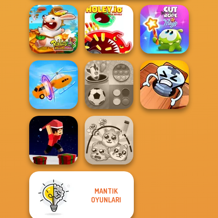
Rabbids Volcano
Holey.io Battle
Cut The Rope
Panic
Royale
Magic
Mind Games for
Pin Master: Screw
Shape-shifting
2-3-4 Player
Puzzle Quest
MANTIK
Parkour Block
OYUNLARI
Xmas Special
Protect My Dog 3