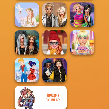
Steampunk
BFFs Weirdcore
Greek Gods
Wedding
Aesthetic
Enchanted
Staying Home
ASMR Beauty
Realms
Christmas Eve
Treatment
ÖPÜŞME
Ladybird Secret
OYUNLARI
Hogwarts
Identity Revea...
Princesses