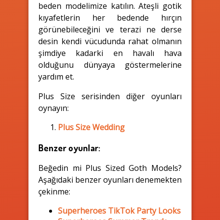
beden modelimize katılın. Ateşli gotik
kıyafetlerin her bedende hırçın
görünebileceğini ve terazi ne derse
desin kendi vücudunda rahat olmanın
şimdiye kadarki en havalı hava
olduğunu dünyaya göstermelerine
yardım et.
Plus Size serisinden diğer oyunları
oynayın:
Plus Size Wedding
Benzer oyunlar:
Beğedin mi Plus Sized Goth Models?
Aşağıdaki benzer oyunları denemekten
çekinme:
Superheroes TikTok Party Looks