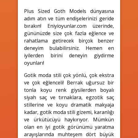
Plus Sized Goth Models dünyasına
adım atın ve tüm endişelerinizi geride
bırakın! Eniyioyunlar.com üzerinde,
gününüzde size çok fazla eğlence ve
rahatlama getirecek birçok benzer
deneyim bulabilirsiniz. Hemen en
iyilerden birini deneyin giydirme
oyunları!
Gotik moda stili çok yönlü, çok ekstra
ve çok eğlenceli! Berrak uğursuz bir
tonla koyu renk giysilerden boyalı
siyah saç ve tırnaklara, egzotik saç
stillerine ve koyu dramatik makyaja
kadar, gotik moda stili gizemi, karanlığı
ve ürkütücüyü haykırıyor. Mümkün
olan en iyi gotik görünümü yaratma
arayışlarında muhteşem dört büyük