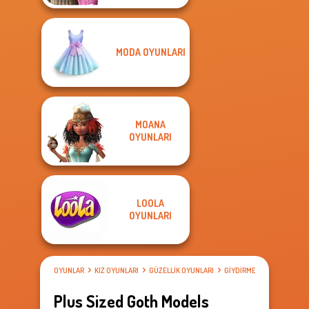
MODA OYUNLARI
MOANA
OYUNLARI
LOOLA
OYUNLARI
OYUNLAR
KIZ OYUNLARI
GÜZELLIK OYUNLARI
GIYDIRME OYUNLARI
Plus Sized Goth Models