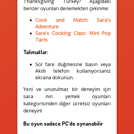
Thanksgiving Turkey? Aşağıdaki
benzer oyunları denemekten çekinme:
Cook and Match: Sara's
Adventure
Sara's Cooking Class: Mini Pop
Tarts
Talimatlar:
Sol fare düğmesine basın veya
Akıllı telefon kullanıyorsanız
ekrana dokunun.
Yeni ve unutulmaz bir deneyim için
sara nın yemek oyunları
kategorisinden diğer ücretsiz oyunları
deneyin!
Bu oyun sadece PC'de oynanabilir