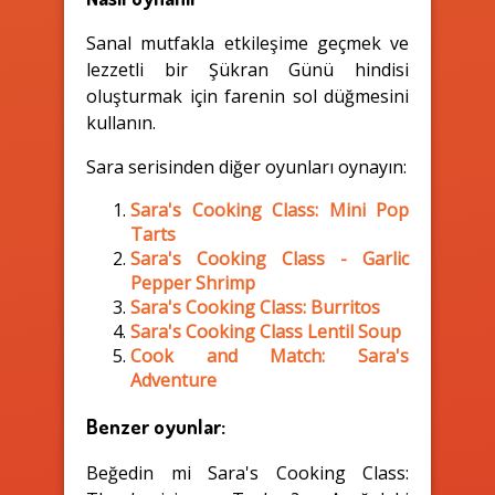
Sanal mutfakla etkileşime geçmek ve
lezzetli bir Şükran Günü hindisi
oluşturmak için farenin sol düğmesini
kullanın.
Sara serisinden diğer oyunları oynayın:
Sara's Cooking Class: Mini Pop
Tarts
Sara's Cooking Class - Garlic
Pepper Shrimp
Sara's Cooking Class: Burritos
Sara's Cooking Class Lentil Soup
Cook and Match: Sara's
Adventure
Benzer oyunlar:
Beğedin mi Sara's Cooking Class: