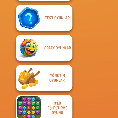
TEST OYUNLARI
CRAZY OYUNLAR
YÖNETIM
OYUNLARI
3'LÜ
EŞLEŞTIRME
OYUNU