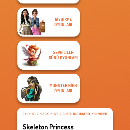
GIYDIRME
OYUNLARI
SEVGILILER
GÜNÜ OYUNLARI
MONSTER HIGH
OYUNLARI
OYUNLAR
KIZ OYUNLARI
GÜZELLIK OYUNLARI
GIYDIRME OYUNLARI
Skeleton Princess