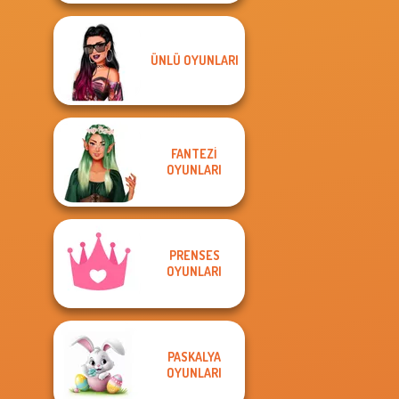
ÜNLÜ OYUNLARI
FANTEZI
OYUNLARI
PRENSES
OYUNLARI
PASKALYA
OYUNLARI